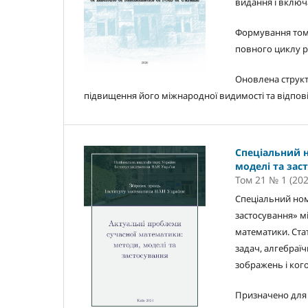
видання і включ
Формування тому
повного циклу р
Оновлена струк
підвищення його міжнародної видимості та відпові
Спеціальний 
моделі та зас
Том 21 № 1 (202
Спеціальний ном
застосування» м
математики. Стат
задач, алгебраїч
зображень і ког
Призначено для 