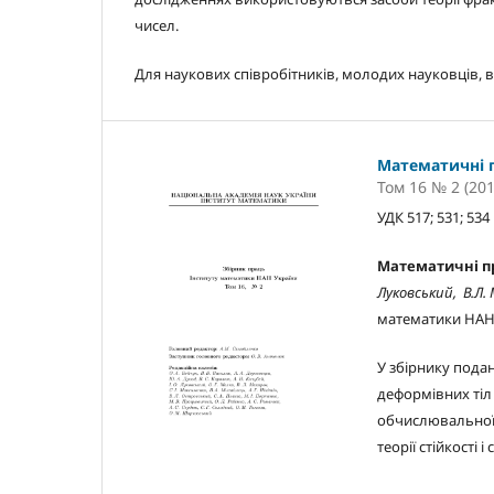
чисел.
Для наукових співробітників, молодих науковців, в
Математичні 
Том 16 № 2 (201
УДК 517; 531; 534
Математичні п
Луковський, В.Л.
математики НАН У
У збірнику пода
деформівних тіл
обчислювальної
теорії стійкості