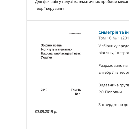
Для фахівців у галузі математичних проблем механі
теорії керування.
Симетрія та і
Том 16 № 1 (201
У збірнику пред
рівнянь, інтегро
Розраховано на н
алгебр Лі в теор
Видавнича група з
Р.О. Попович
Затверджено до 
03.09.2019 р.