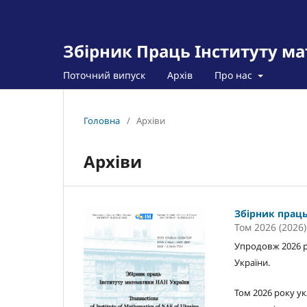
Збірник Праць Інституту м
Поточний випуск
Архів
Про нас
Головна
/
Архіви
Архіви
Збірник прац
Том 2026 (2026)
Упродовж 2026 р
України.
Том 2026 року ук