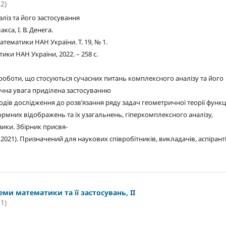
2)
лiз та його застосування
акса, I. В. Денега.
математики НАН України. Т. 19, № 1.
тики НАН України, 2022. – 258 с.
 роботи, що стосуються сучасних питань комплексного аналiзу та його
ачна увага придiлена застосуванню
дiв дослiдження до розв’язання ряду задач геометричної теорiї функц
ормних вiдображень та їх узагальнень, гiперкомплексного аналiзу,
зики. Збiрник присвя-
2021). Призначений для наукових спiвробiтникiв, викладачiв, аспiрантi
еми математики та її застосувань, II
1)