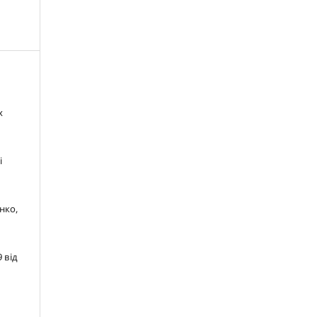
х
і
енко,
 від