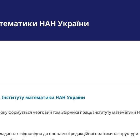
атематики НАН України
ь Інституту математики НАН України
оку формується черговий том Збірника праць Інституту математики 
ладається відповідно до оновленої редакційної політики та структури