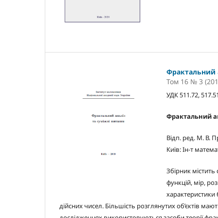
Фрактальний а
Том 16 № 3 (201
УДК 511.72, 517.51
Фрактальний ан
Відп. ред. М. В. 
Київ: Ін-т матема
Збірник містить
функцій, мір, ро
характеристики 
дійсних чисел. Більшість розглянутих об’єктів маю
дослідженнях використовуються засоби теорії фракта