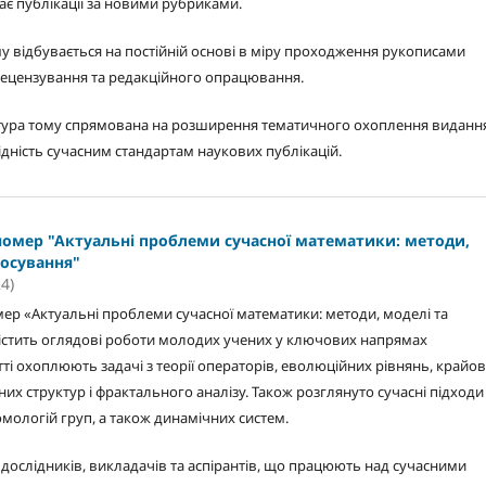
ає публікації за новими рубриками.
 відбувається на постійній основі в міру проходження рукописами
ецензування та редакційного опрацювання.
тура тому спрямована на розширення тематичного охоплення видання
дність сучасним стандартам наукових публікацій.
номер "Актуальні проблеми сучасної математики: методи,
тосування"
4)
ер «Актуальні проблеми сучасної математики: методи, моделі та
істить оглядові роботи молодих учених у ключових напрямах
ті охоплюють задачі з теорії операторів, еволюційних рівнянь, крайо
них структур і фрактального аналізу. Також розглянуто сучасні підходи
омологій груп, а також динамічних систем.
дослідників, викладачів та аспірантів, що працюють над сучасними