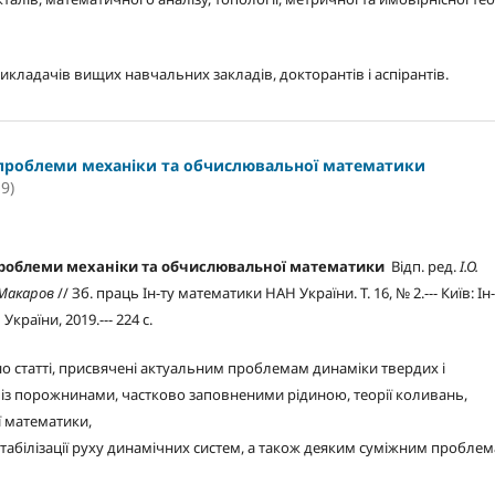
икладачів вищих навчальних закладів, докторантів і аспірантів.
проблеми механіки та обчислювальної математики
9)
роблеми механіки та обчислювальної математики
Відп. ред.
І.О.
 Макаров
// Зб. праць Ін-ту математики НАН України. Т. 16, № 2.--- Київ: Ін
країни, 2019.--- 224 с.
но статті, присвячені актуальним проблемам динаміки твердих і
 із порожнинами, частково заповненими рідиною, теорії коливань,
 математики,
 і стабілізації руху динамічних систем, а також деяким суміжним проблем