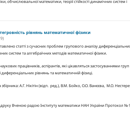
ки, обчислювальної математики, теорії стійкості динамічних систем і
нтегровність рівнянь математичної фізики
9)
ставлено статті з сучасних проблем групового аналізу диференціальни
вних систем та алгебраїчних методів математичної фізики.
аукових працівників, аспірантів, які цікавляться застосуваннями груп 
ії диференціальних рівнянь та математичній фізиці.
бірника: А.Г. Нікітін (відп. ред.), В.M. Бойко, О.О. Ванєєва, М.О. Нестер
друку Вченою радою Інституту математики НАН України Протокол № 9