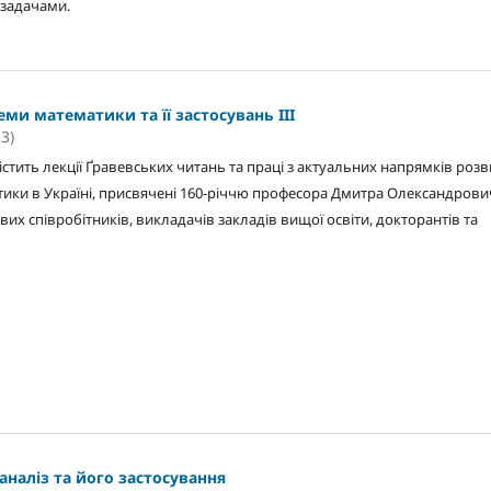
задачами.
еми математики та її застосувань III
3)
стить лекції Ґравевських читань та праці з актуальних напрямків розв
тики в Україні, присвячені 160-річчю професора Дмитра Олександрови
вих співробітників, викладачів закладів вищої освіти, докторантів та
налiз та його застосування