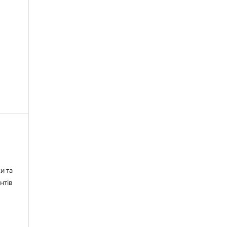
и та
нтів