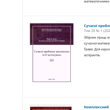
математичними 
Сучасні пробл
Том 20 № 1 (202
Збірник праць мі
сучасної матема
Ґраве. Для науко
аспірантів.
Комплексний а