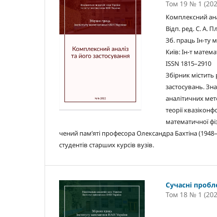
Том 19 № 1 (202
Комплексний ана
Вiдп. ред. С. А. Пл
Зб. праць Iн-ту 
Київ: Iн-т матема
ISSN 1815–2910
Збiрник мiстить
застосувань. Зн
аналiтичних мето
теорiї квазiконф
математичної фi
чений пам’ятi професора Олександра Бахтiна (1948–
студентiв старших курсiв вузiв.
Сучасні пробл
Том 18 № 1 (202