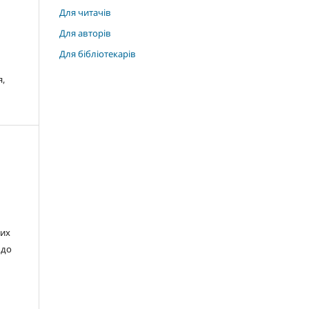
Для читачів
Для авторів
Для бібліотекарів
,
вих
 до