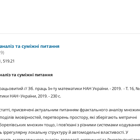
наліз та суміжні питання
9)
, 519.21
аліз та суміжні питання
Працьовитий // Зб. праць Ін-ту математики НАН України. - 2019. - Т. 16, № 
тики НАН~України, 2019. - 230 с.
 статті, присвячені актуальним питанням фрактального аналізу множин
зподілів імовірностей, перетворень простору, які зберігають метричні
борелівських множин тощо, і пов’язані з різними системами кодуванн
ть іррегулярну локальну структуру й автомодельні властивості. У
лів, математичного аналізу, топології, метричної та ймовірнісної тео