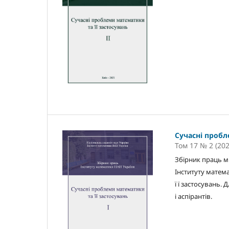
Сучасні пробл
Том 17 № 2 (202
Збірник праць м
Інституту матем
ї ї застосувань.
і аспірантів.