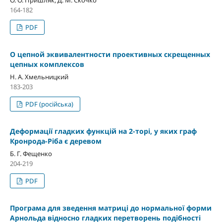
164-182
PDF
О цепной эквивалентности проективных скрещенных
цепных комплексов
Н. А. Хмельницкий
183-203
PDF (російська)
Деформацiї гладких функцiй на 2-торi, у яких граф
Кронрода-Рiба є деревом
Б. Г. Фещенко
204-219
PDF
Програма для зведення матрицi до нормальної форми
Арнольда вiдносно гладких перетворень подiбностi