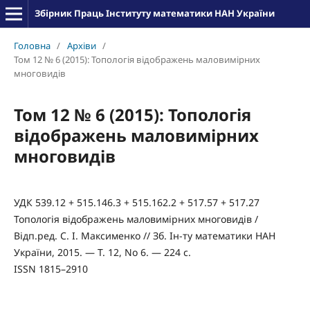
Збірник Праць Інституту математики НАН України
Головна
/
Архіви
/
Том 12 № 6 (2015): Топологiя вiдображень маловимiрних
многовидiв
Том 12 № 6 (2015): Топологiя
вiдображень маловимiрних
многовидiв
УДК 539.12 + 515.146.3 + 515.162.2 + 517.57 + 517.27
Топологiя вiдображень маловимiрних многовидiв /
Вiдп.ред. С. I. Максименко // Зб. Iн-ту математики НАН
України, 2015. — Т. 12, No 6. — 224 с.
ISSN 1815–2910