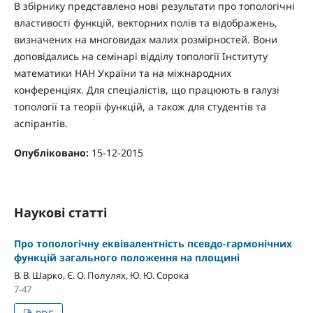
В збiрнику представлено новi результати про топологiчнi
властивостi функцiй, векторних полiв та вiдображень,
визначених на многовидах малих розмiрностей. Вони
доповiдались на семiнарi вiддiлу топологiї Iнституту
математики НАН України та на мiжнародних
конференцiях. Для спецiалiстiв, що працюють в галузi
топологiї та теорiї функцiй, а також для студентiв та
аспiрантiв.
Опубліковано:
15-12-2015
Наукові статті
Про топологiчну еквiвалентнiсть псевдо-гармонiчних
функцiй загального положення на площинi
В. В. Шарко, Є. О. Полулях, Ю. Ю. Сорока
7-47