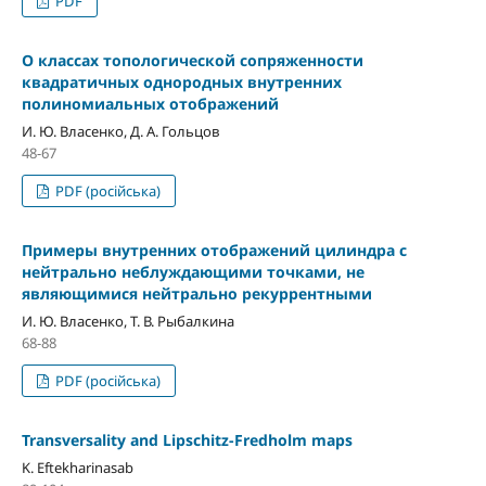
PDF
О классах топологической сопряженности
квадратичных однородных внутренних
полиномиальных отображений
И. Ю. Власенко, Д. А. Гольцов
48-67
PDF (російська)
Примеры внутренних отображений цилиндра с
нейтрально неблуждающими точками, не
являющимися нейтрально рекуррентными
И. Ю. Власенко, Т. В. Рыбалкина
68-88
PDF (російська)
Transversality and Lipschitz-Fredholm maps
K. Eftekharinasab