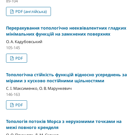
89-104
PDF (англійська)
Перерахування топологiчно нееквiвалентних гладких
мiнiмальних функцiй на замкнених поверхнях
О. А. Кадубовський
105-145
PDF
Топологiчна стiйкiсть функцiй вiдносно усереднень за
мiрами з кусково постiйними щiльностями
С. І. Максименко, О. В. Марункевич
146-163
PDF
Топологiя потокiв Морса з нерухомими точками на
межi повного кренделя
O. O. Пришляк, Д. M. Скочко