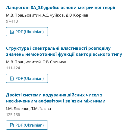
Ланцюгові $A_3$-дроби: основи метричної теорії
М.В. Працьовитий, А.С. Чуйков, Д.В. Кюрчев
97-110
PDF (Ukrainian)
Структура і спектральні властивості розподілу
значень немонотонної функції канторівського типу
М.В. Працьовитий, О.В. Свинчук
111-124
PDF (Ukrainian)
Двоїсті системи кодування дійсних чисел з
нескінченним алфавітом і зв'язки між ними
І.М. Лисенко, Т.М. Ісаєва
125-136
PDF (Ukrainian)