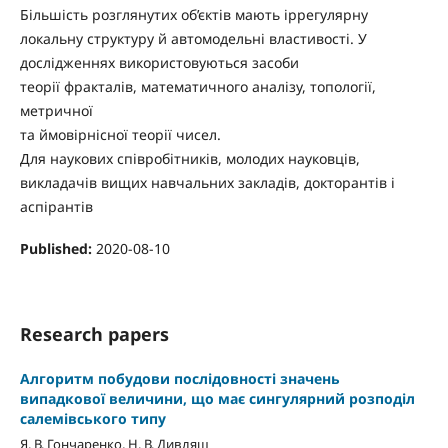
Бiльшiсть розглянутих об’єктiв мають iррегулярну
локальну структуру й автомодельнi властивостi. У
дослiдженнях використовуються засоби
теорiї фракталiв, математичного аналiзу, топологiї,
метричної
та ймовiрнiсної теорiї чисел.
Для наукових спiвробiтникiв, молодих науковцiв,
викладачiв вищих навчальних закладiв, докторантiв i
аспiрантiв
Published:
2020-08-10
Research papers
Алгоритм побудови послідовності значень
випадкової величини, що має сингулярний розподіл
салемівського типу
Я. В. Гончаренко, Н. В. Дивляш