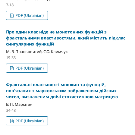
7-18
PDF (Ukrainian)
Про один клас ніде не монотонних функцій з
фрактальними властивостями, який містить підклас
сингулярних функцій
М. В. Працьовитий, С.О. Климчук
19-33
PDF (Ukrainian)
Фрактальні властивості множин та функцій,
пов'язаних з марковським зображенням дійсних
чисел, визначеним двічі стохастичною матрицею
В. П. Маркітан
34-48
PDF (Ukrainian)