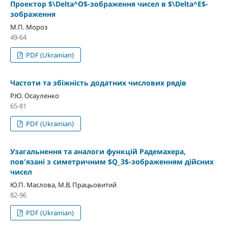
Проектор $\Delta^O$-зображення чисел в $\Delta^E$-
зображення
М.П. Мороз
49-64
PDF (Ukrainian)
Частоти та збіжність додатних числових рядів
Р.Ю. Осауленко
65-81
PDF (Ukrainian)
Узагальнення та аналоги функцій Радемахера,
пов'язані з симетричним $Q_3$-зображенням дійсних
чисел
Ю.П. Маслова, М.В. Працьовитий
82-96
PDF (Ukrainian)