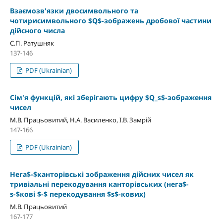
Взаємозв'язки двосимвольного та
чотирисимвольного $Q$-зображень дробової частини
дійсного числа
С.П. Ратушняк
137-146
PDF (Ukrainian)
Сім'я функцій, які зберігають цифру $Q_s$-зображення
чисел
М.В. Працьовитий, Н.А. Василенко, І.В. Замрій
147-166
PDF (Ukrainian)
Нега$-$канторівські зображення дійсних чисел як
тривіальні перекодування канторівських (нега$-
s-$кові $-$ перекодування $s$-кових)
М.В. Працьовитий
167-177