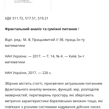
УДК 511.72, 517.51, 519.21
Фрактальний аналiз та сумiжнi питання
/
Вiдп. ред.: М. В. Працьовитий // Зб. праць Iн-ту
математики
НАН України. — 2017. — Т. 14, № 4. — Київ: Iн-т
математики
НАН України, 2017. — 226 с.
Збiрник мiстить статтi, присвяченi актуальним питанням
фрактального аналiзу множин, функцiй, мiр, розподiлiв
iмовiрностей, перетворень простору, якi зберiгають
метричнi характеристики борелiвських множин тощо, якi
пов’язанi з рiзними системами кодування дiйсних чисел.