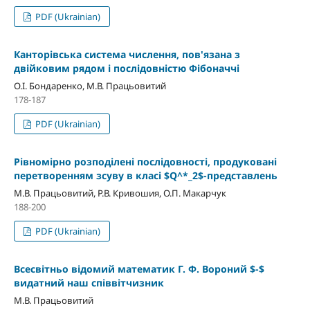
PDF (Ukrainian)
Канторiвська система числення, пов'язана з
двійковим рядом і послiдовністю Фiбоначчi
О.І. Бондаренко, М.В. Працьовитий
178-187
PDF (Ukrainian)
Рівномірно розподілені послідовності, продуковані
перетворенням зсуву в класі $Q^*_2$-представлень
М.В. Працьовитий, Р.В. Кривошия, О.П. Макарчук
188-200
PDF (Ukrainian)
Всесвітньо відомий математик Г. Ф. Вороний $-$
видатний наш співвітчизник
М.В. Працьовитий