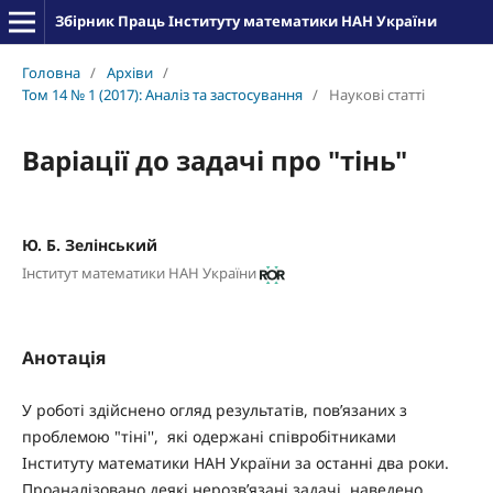
Збірник Праць Інституту математики НАН України
Головна
/
Архіви
/
Том 14 № 1 (2017): Аналіз та застосування
/
Наукові статті
Варіації до задачі про "тінь"
Ю. Б. Зелінський
Інститут математики НАН України
Анотація
У роботі здійснено огляд результатів, пов’язаних з
проблемою "тіні'', які одержані співробітниками
Інституту математики НАН України за останні два роки.
Проаналізовано деякі нерозв’язані задачі, наведено