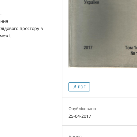
—
ення
клідового простору в
межі.
PDF
Опубліковано
25-04-2017
Номер