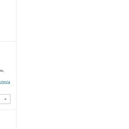
ни
,
trim/a