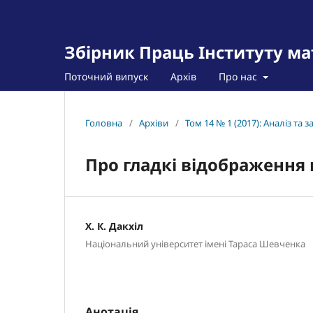
Збірник Праць Інституту м
Поточний випуск
Архів
Про нас
Головна
/
Архіви
/
Том 14 № 1 (2017): Аналіз та 
Про гладкі відображення 
Х. К. Дакхіл
Національний університет імені Тараса Шевченка
Анотація