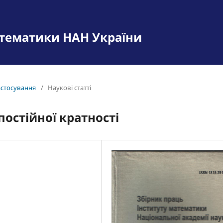
атематики НАН України
застосування
/
Наукові статті
постійної кратності