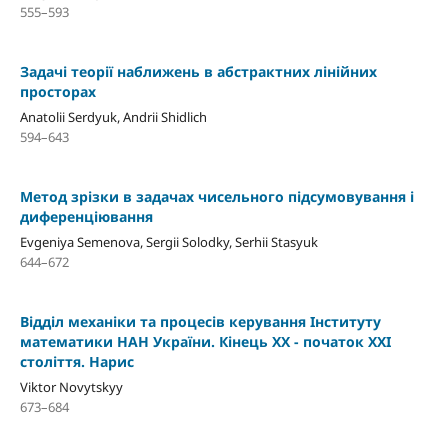
555–593
Задачі теорії наближень в абстрактних лінійних
просторах
Anatolii Serdyuk, Andrii Shidlich
594–643
Метод зрізки в задачах чисельного підсумовування і
диференціювання
Evgeniya Semenova, Sergii Solodky, Serhii Stasyuk
644–672
Відділ механіки та процесів керування Інституту
математики НАН України. Кінець ХХ - початок ХХІ
століття. Нарис
Viktor Novytskyy
673–684